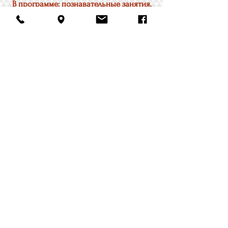
В программе: познавательные занятия,
танцы (Hip-hop, Ballet, Latin dance), йога
для детей, спорт, море, квесты - игры,
чтение книг, актерское мастерство,
Верёвочный парк, рисование, шахматы,
мастер классы по кулинарии, Art &
Craft, решение логических задач,
робототехника, моделирование,
развлекательные выездные экскурсии
и 3-х разовое домашнее питание.
22.06. - 26.06
. Nicosia
29.06. - 03.07. Nicosia
06..07. - 10.07. Nicosia
13.07. - 17.07. Nicosia
20.07. - 24.07
. Camping Troodos 1
27.07. - 01.08
. Camping Troodos 2
03.08. - 07.08
. Nicosia
Стоимость:
220
евро в неделю в Никосии (все